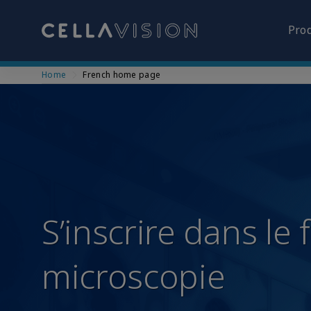
Pro
Skip
Home
French home page
to
main
content
S’inscrire dans le 
microscopie