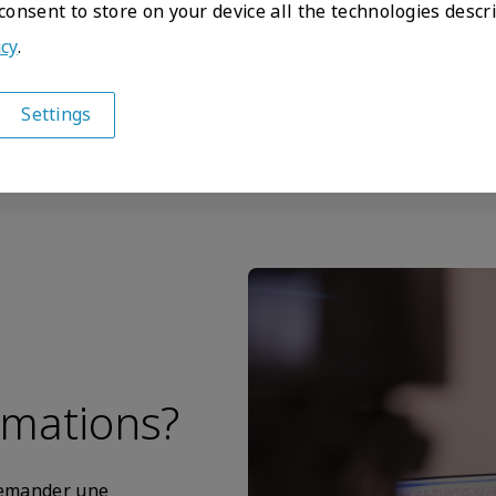
 consent to store on your device all the technologies descr
Contactez-nous
icy
.
Settings
rmations?
 demander une