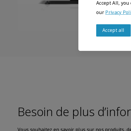
Accept All, you
our
Privacy Pol
Accept all
Withdraw
consent
Besoin de plus d’info
Vous souhaitez en savoir plus sur nos produits,