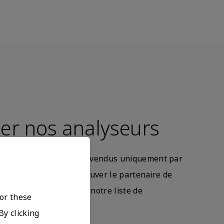
er nos analyseurs
éactifs CellaVision sont vendus uniquement par
stribution certifiés. Trouver le partenaire de
 convient le mieux dans notre liste de
For these
By clicking