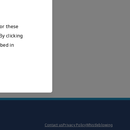
For these
By clicking
ibed in
Contact us
Privacy Policy
Whistleblowing