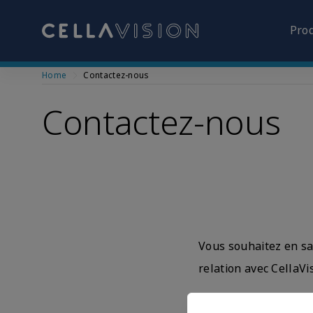
Pro
Skip
Home
Contactez-nous
to
main
Contactez-nous
content
Vous souhaitez en sa
relation avec CellaVi
Sylvie Belosevic, M