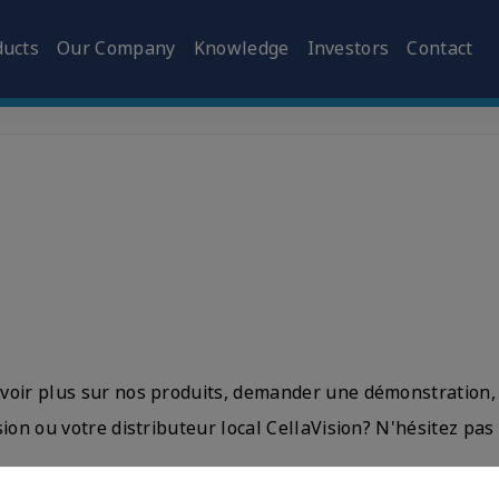
ducts
Our Company
Knowledge
Investors
Contact
voir plus sur nos produits, demander une démonstration,
sion ou votre distributeur local CellaVision? N'hésitez pas 
arket Support Manager pour la France :