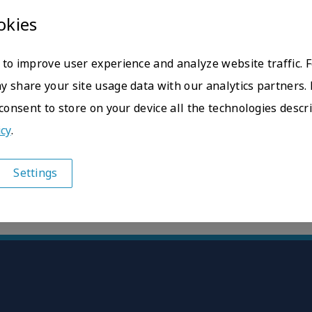
okies
osevic@cellavision.com
 72 26 71 29
to improve user experience and analyze website traffic. 
 share your site usage data with our analytics partners. 
 consent to store on your device all the technologies descr
icy
.
@cellavision.com
57 96 04 04
Settings