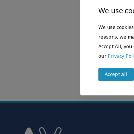
We use co
Email :
sylvie.bel
Téléphone : +33 6
We use cookies 
reasons, we may
Division Réactifs :
Accept All, you
our
Privacy Pol
Email :
commercial
Téléphone: +33 5 
Accept all
Withdraw
consent