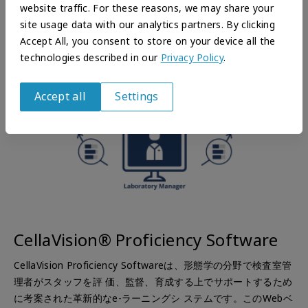
website traffic. For these reasons, we may share your
site usage data with our analytics partners. By clicking
Accept All, you consent to store on your device all the
technologies described in our
Privacy Policy
.
Accept all
Settings
Withdraw
consent
CellaVision® Proficiency Software
CellaVision Proficiency Softwareは、形態学の分野で検査室管
理者がスタッフを評 価、監督、育成する上でサポートするため
に考案された革新的なe-ラーニングシ ステムです。このWebベ