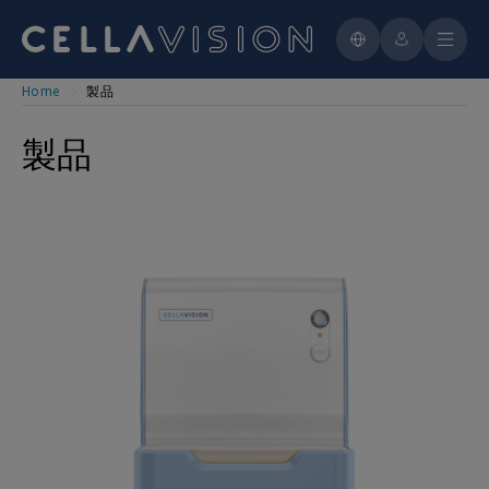
Connecting labs
CellaVision® Bone Marrow Aspirate Application
CellaVision® Proficiency Software
Press releases
Contact
CellaVision® DM9600
Customer cases
Newsroom
Veterinary
CellaVision® Peripheral Blood Application
For Product Users
Education
Reports & presentations
DIFF-Line™ by CellaVision
Where to buy
Career
Proficiency Features
Reagents
CellaVision® Advanced RBC Application
For Distribution Partners
Key figures
RAL® StainBox
Our History
Skip
Proficiency Workflow
CellaVision Global Test
CellAtlas
Home
製品
CellaVision® Body Fluid Application
Training Schedule
RAL® Stainer
to
Hematology
Quality Documents
Proficiency Tutorials
Educational Webinars
Analyst & Consensus Figures
The share
CellaVision® Review Software
main
Microbiology
CellaVision Blood Cell Encyclopedia
Gimmicks & Games
製品
Proficiency FAQ
Patient Cases and Cell challenges
Financial calendar
content
CellaVision® Server Software
Cytology
Interactive Hematopoiesis Flowchart
Staining
Corporate governance
CellaVision® Scanner Application
Histology
CellaVision Blood Quiz
For School Instructors
CellaVision®VET
Automated Staining
Annual general meetings
CellaVision® CellAtlas
Manual Staining
Board & Committees
See all reagents
Management